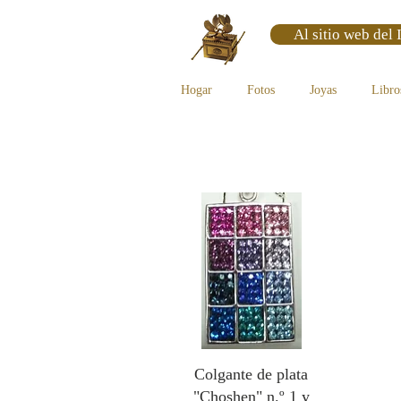
Al sitio web del 
Hogar
Fotos
Joyas
Libro
Colgante de plata
"Choshen" n.º 1 y