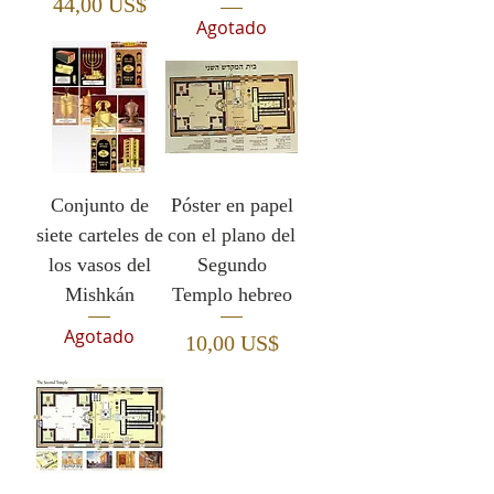
Precio
44,00 US$
Agotado
Conjunto de
Póster en papel
siete carteles de
con el plano del
los vasos del
Segundo
Mishkán
Templo hebreo
Agotado
Precio
10,00 US$