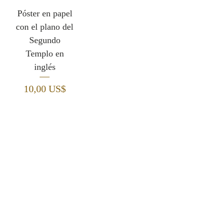
Póster en papel
con el plano del
Segundo
Templo en
inglés
Precio
10,00 US$
Suscríbete a nuestro boletín:
Suscríbete al boletín para recibir ofertas y
actualizaciones importantes y obtén un
10% de
descuento.
¡Cupón para tu próximo pedido!
I want to get 10% off!