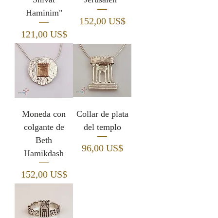
Haminim"
Precio
152,00 US$
Precio
121,00 US$
Moneda con
Collar de plata
colgante de
del templo
Beth
Precio
96,00 US$
Hamikdash
Precio
152,00 US$