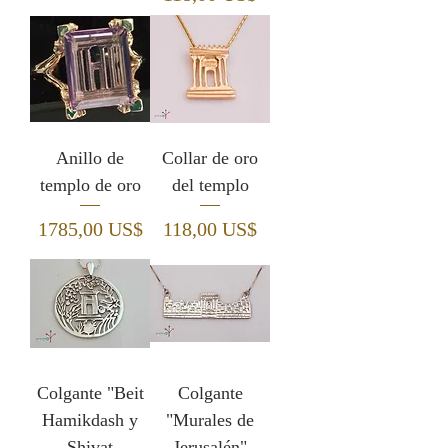
Anillo de
Collar de oro
templo de oro
del templo
Precio
Precio
1785,00 US$
118,00 US$
Colgante "Beit
Colgante
Hamikdash y
"Murales de
Shivat
Jerusalén"