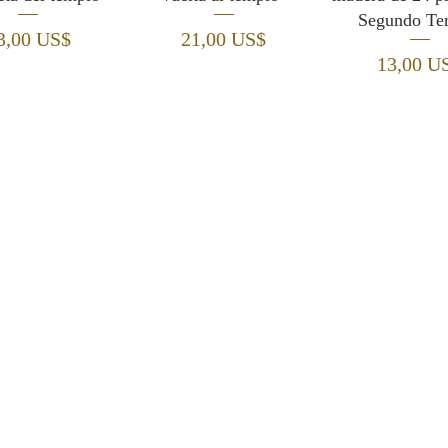
Segundo Te
recio
Precio
3,00 US$
21,00 US$
Precio
13,00 U