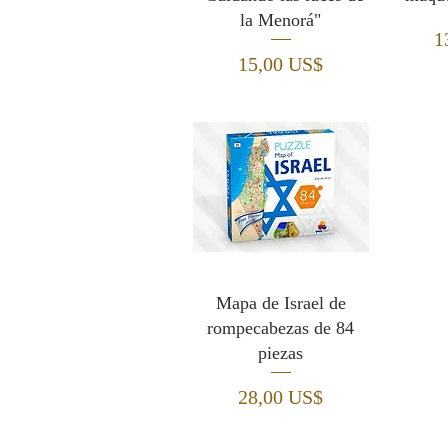
la Menorá"
P
1
Precio
15,00 US$
Mapa de Israel de
rompecabezas de 84
piezas
Precio
28,00 US$