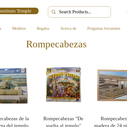
Instituto Temple
s
Modelos
Regalos
Acerca de
Preguntas frecuentes
Rompecabezas
cabezas de la
Rompecabezas "De
Rompecabez
ta del templo
vuelta al templo"
madera de 24 pi