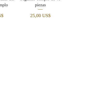
mplo
piezas
Precio
S$
25,00 US$