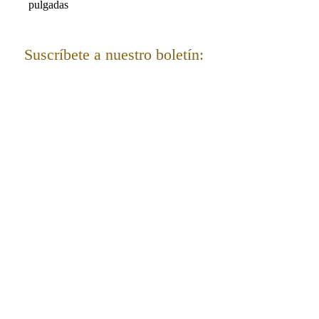
pulgadas
Suscríbete a nuestro boletín:
Suscríbete al boletín para recibir ofertas y
actualizaciones importantes y obtén un
10% de
descuento.
¡Cupón para tu próximo pedido!
I want to get 10% off!
Todos los derechos reservados al Instituto del
Templo ©
Construcción del sitio: Eitanbarak007