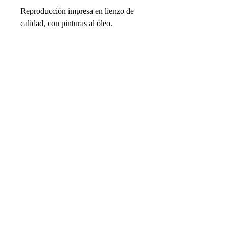
Reproducción impresa en lienzo de
calidad, con pinturas al óleo.
Se suministra como lienzo enrollado,
listo para enmarcar.
Suscríbete a nuestro boletín:
Venta especial hasta el 30 de junio,
Suscríbete al boletín para recibir ofertas y
un cuadro enmarcado tamaño A
actualizaciones importantes y obtén un
10% de
por el precio
descuento.
¡Cupón para tu próximo pedido!
de un cuadro en lienzo enrollado.
I want to get 10% off!