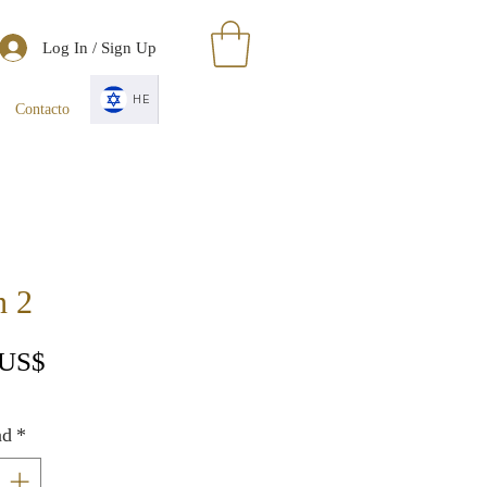
Log In / Sign Up
HE
Contacto
n 2
Precio
 US$
ad
*