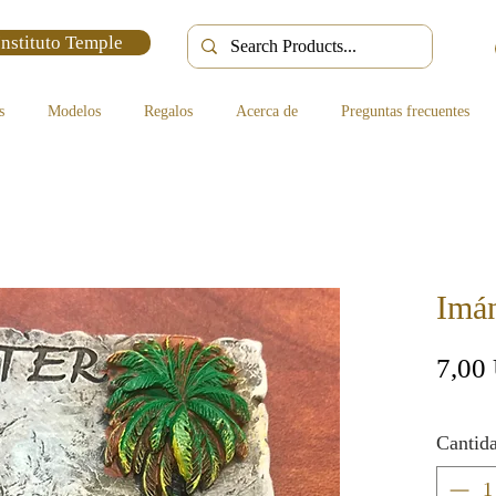
Instituto Temple
s
Modelos
Regalos
Acerca de
Preguntas frecuentes
Imá
7,00
Cantid