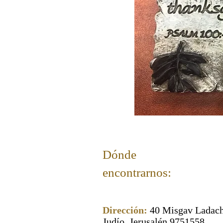
Dónde
encontrarnos:
Dirección:
40 Misgav Ladach
Judío, Jerusalén 9751558