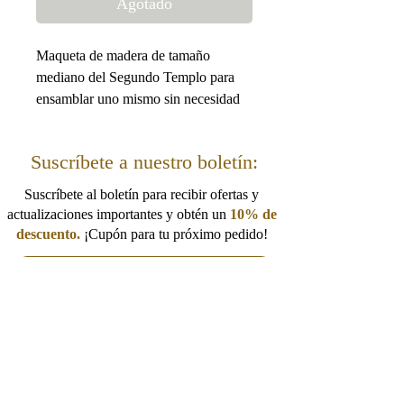
Agotado
Maqueta de madera de tamaño
mediano del Segundo Templo para
ensamblar uno mismo sin necesidad
de pegamento.
Apto para niños de 7 años en
Suscríbete a nuestro boletín:
adelante.
Suscríbete al boletín para recibir ofertas y
Tamaño:
actualizaciones importantes y obtén un
10% de
Longitud: 37 cm / 14,57 pulgadas
descuento.
¡Cupón para tu próximo pedido!
Ancho: 23 cm / 9,05 pulgadas
Altura: 12 cm / 4,73 pulgadas
I want to get 10% off!