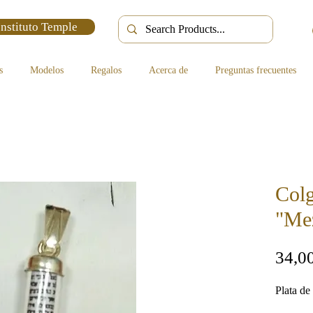
Instituto Temple
s
Modelos
Regalos
Acerca de
Preguntas frecuentes
Colg
"Mez
34,0
Plata de