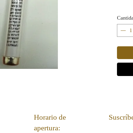
No se su
Cantid
Tamaño: 
Horario de
Suscríbe
apertura: