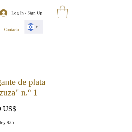
Log In / Sign Up
HE
Contacto
ante de plata
uza" n.º 1
Precio
0 US$
 ley 925