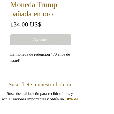
Moneda Trump
bañada en oro
Precio
134,00 US$
Agotado
La moneda de redención "70 años de
Israel".
Esta moneda fue producida para
elogiar y honrar los 70 años de la
Suscríbete a nuestro boletín:
independencia de Israel.
Suscríbete al boletín para recibir ofertas y
El diámetro de la moneda es de 50
actualizaciones importantes y obtén un
10% de
m"m.
descuento.
¡Cupón para tu próximo pedido!