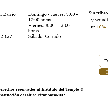
pretende
en que la
Suscríbete
, Barrio
Domingo - Jueves: 9:00 -
Pascua s
17:00 horas
y actual
de los c
Viernes: 9:00 - 12:00
un
10% 
de Dios 
horas
Judá y e
-2-627
Sábado: Cerrado
Tapa du
112 pág
I
24,50 X 
derechos reservados al Instituto del Templo ©
strucción del sitio: Eitanbarak007
Esta edi
traducci