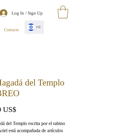
Log In / Sign Up
HE
Contacto
Hagadá del Templo
BREO
Precio
0 US$
adá
del Templo
escrita por el rabino
Ariel está acompañada de artículos