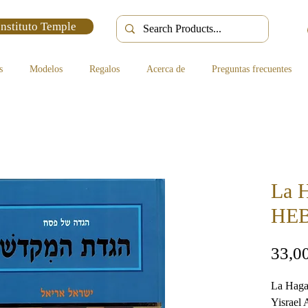
Instituto Temple
s
Modelos
Regalos
Acerca de
Preguntas frecuentes
La 
HE
33,0
La
Hag
Yisrael 