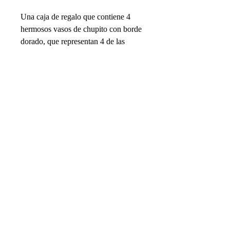
Una caja de regalo que contiene 4
hermosos vasos de chupito con borde
dorado, que representan 4 de las
imágenes más populares del museo
del Instituto Temple.
Suscríbete a nuestro boletín:
Vista de pájaro.
Suscríbete al boletín para recibir ofertas y
actualizaciones importantes y obtén un
10% de
Mañana en el Templo.
descuento.
¡Cupón para tu próximo pedido!
Encendiendo la Menorá.
I want to get 10% off!
Quemando el incienso.