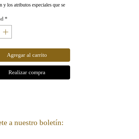
n y los atributos especiales que se
aba que tenían, junto con las
ad
*
as imágenes incluidas, para tener
 de las especias tal como las
os hoy.
Agregar al carrito
Realizar compra
te a nuestro boletín: