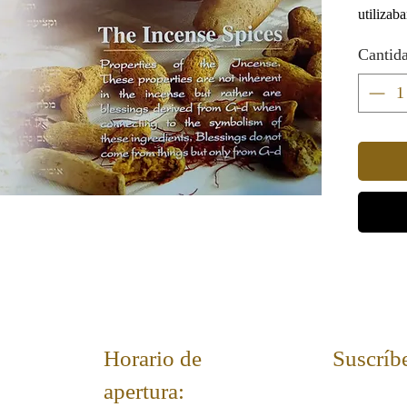
utilizaba
consider
Cantid
exquisit
una idea
conocem
Horario de
Suscríbe
apertura: