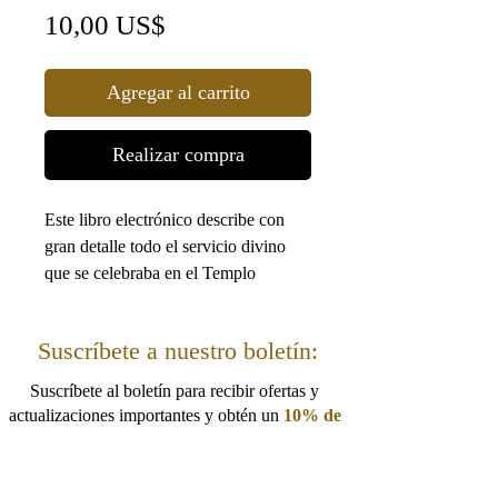
Precio
10,00 US$
Agregar al carrito
Realizar compra
Este libro electrónico describe con
gran detalle todo el servicio divino
que se celebraba en el Templo
durante los felices días de Sucot. A
medida que recorre paso a paso los
Suscríbete a nuestro boletín:
procedimientos ceremoniales, el texto
y las imágenes que lo acompañan le
Suscríbete al boletín para recibir ofertas y
ayudarán a enriquecer su experiencia
actualizaciones importantes y obtén un
10% de
de Sucot.
descuento.
¡Cupón para tu próximo pedido!
20 páginas