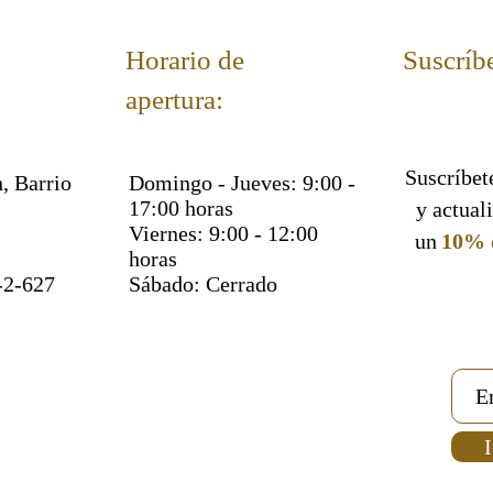
Zapatos 
usar
Horario de
Suscríbe
Leyes so
apertura:
Frivolid
Suscríbete
, Barrio
Domingo - Jueves: 9:00 -
Leyes de
17:00 horas
y actual
Viernes: 9:00 - 12:00
un
10% 
La '
Chai
horas
-2-627
Sábado: Cerrado
Leyes d
El estat
Autor:
I
Rabino 