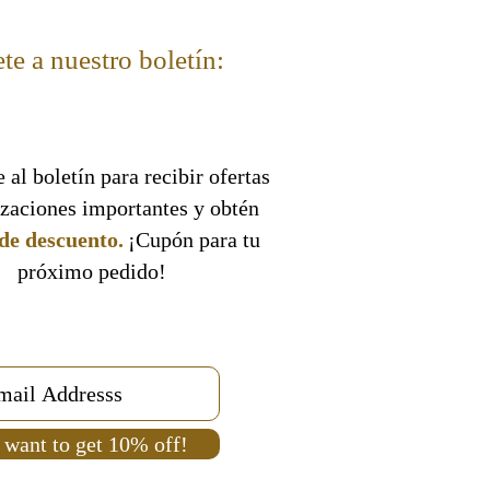
que están permitidos y prohibidos
te a nuestro boletín:
bre el bastón
ad, hablar y comer
 al boletín para recibir ofertas
 reverencia al Sagrado Templo
izaciones importantes y obtén
de descuento.
¡Cupón para tu
l'
próximo pedido!
e pureza e inmersión en una
mikve
us del
'Machkame'
 want to get 10% off!
Elisha Wolfson