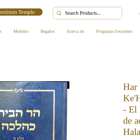
Instituto Temple
s
Modelos
Regalos
Acerca de
Preguntas frecuentes
Har 
Ke'
- El
de a
Hala